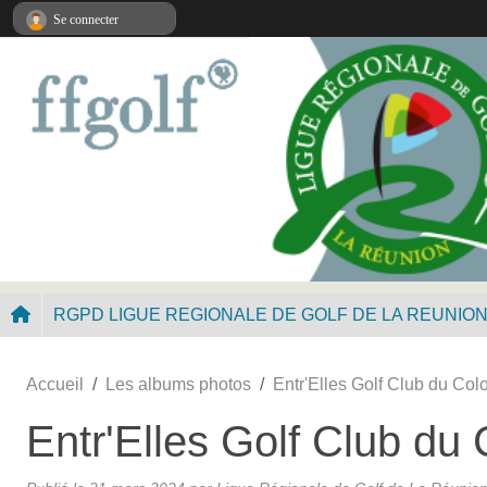
Panneau de gestion des cookies
Se connecter
RGPD LIGUE REGIONALE DE GOLF DE LA REUNIO
Accueil
Les albums photos
Entr'Elles Golf Club du Col
Entr'Elles Golf Club du