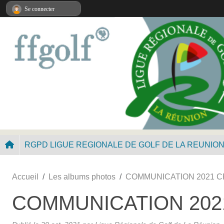
Panneau de gestion des cookies
Se connecter
RGPD LIGUE REGIONALE DE GOLF DE LA REUNIO
Accueil
Les albums photos
COMMUNICATION 2021 C
COMMUNICATION 2021