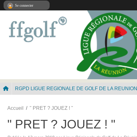
Panneau de gestion des cookies
Se connecter
RGPD LIGUE REGIONALE DE GOLF DE LA REUNIO
Accueil
" PRET ? JOUEZ ! "
" PRET ? JOUEZ ! "