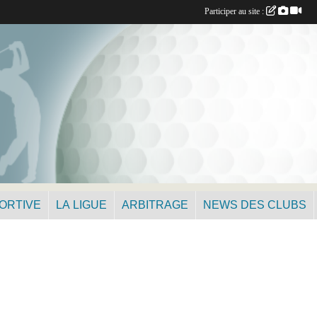
Participer au site :
PORTIVE
LA LIGUE
ARBITRAGE
NEWS DES CLUBS