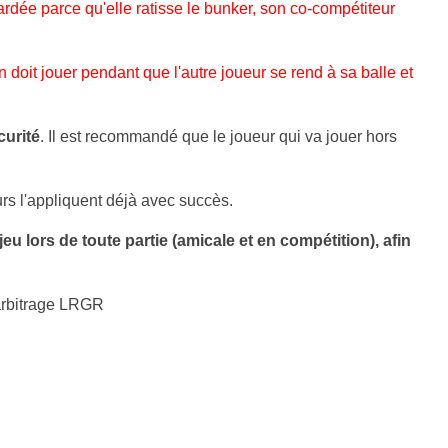
tardée parce qu'elle ratisse le bunker, son co-compétiteur
 doit jouer pendant que l'autre joueur se rend à sa balle et
curité
. Il est recommandé que le joueur qui va jouer hors
urs l'appliquent déjà avec succès.
lors de toute partie (amicale et en compétition), afin
LRGR