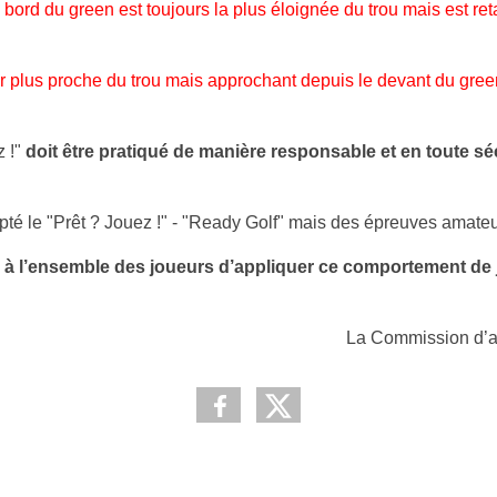
u bord du green est toujours la plus éloignée du trou mais est re
ur plus proche du trou mais approchant depuis le devant du green
z !"
doit être pratiqué de manière responsable et en toute sé
opté le "Prêt ? Jouez !" - "Ready Golf" mais des épreuves amate
l’ensemble des joueurs d’appliquer ce comportement de jeu 
 d’arbitrage 