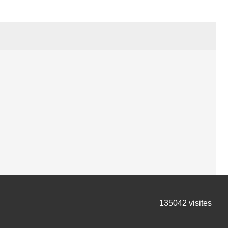
135042
visites