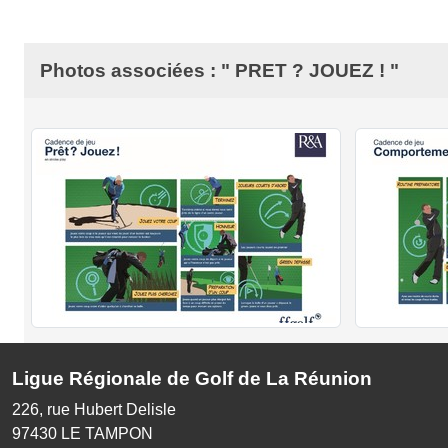
Photos associées : " PRET ? JOUEZ ! "
Ligue Régionale de Golf de La Réunion
226, rue Hubert Delisle
97430
LE TAMPON