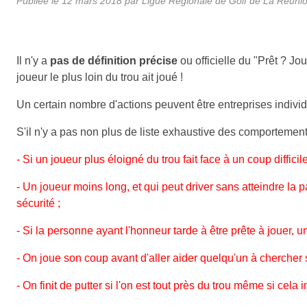
Publiée le
12 mars 2018
par
Ligue Régionale de Golf de La Réuni
Il n'y a
pas de définition précise
ou officielle du "Prêt ? Jo
joueur le plus loin du trou ait joué !
Un certain nombre d'actions peuvent être entreprises individ
S'il n'y a pas non plus de liste exhaustive des comportement
- Si un joueur plus éloigné du trou fait face à un coup diffici
- Un joueur moins long, et qui peut driver sans atteindre la 
sécurité ;
- Si la personne ayant l'honneur tarde à être prête à jouer, u
- On joue son coup avant d'aller aider quelqu'un à chercher s
- On finit de putter si l'on est tout près du trou même si cela