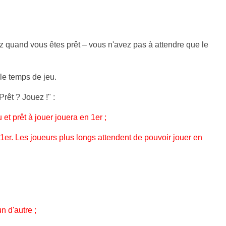
ez quand vous êtes prêt – vous n'avez pas à attendre que le
 le temps de jeu.
Prêt ? Jouez !" :
 et prêt à jouer jouera en 1er ;
n 1er. Les joueurs plus longs attendent de pouvoir jouer en
n d'autre ;