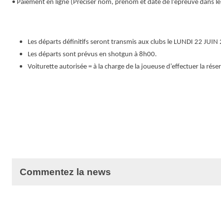
• Paiement en ligne
(Préciser nom, prénom et date de l’épreuve dans 
Les départs définitifs seront transmis aux clubs le LUNDI 22 JUIN
Les départs sont prévus en shotgun à 8h00.
Voiturette autorisée = à la charge de la joueuse d’effectuer la ré
Commentez la news