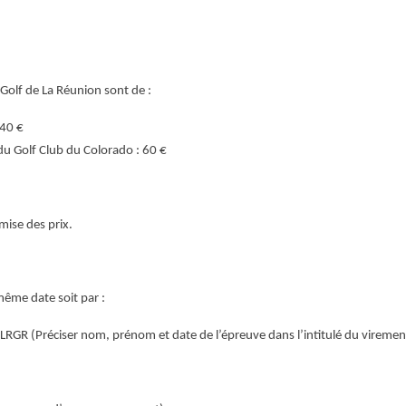
 Golf de La Réunion sont de :
 40 €
u Golf Club du Colorado : 60 €
mise des prix.
même date soit par :
a LRGR (Préciser nom, prénom et date de l’épreuve dans l’intitulé du viremen