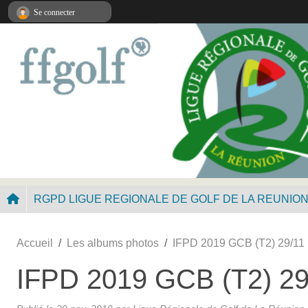
Panneau de gestion des cookies
Se connecter
RGPD LIGUE REGIONALE DE GOLF DE LA REUNIO
Accueil
Les albums photos
IFPD 2019 GCB (T2) 29/11
IFPD 2019 GCB (T2) 29