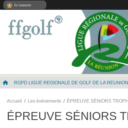
Panneau de gestion des cookies
Se connecter
RGPD LIGUE REGIONALE DE GOLF DE LA REUNIO
Accueil
Les évènements
ÉPREUVE SÉNIORS TROPH
ÉPREUVE SÉNIORS T