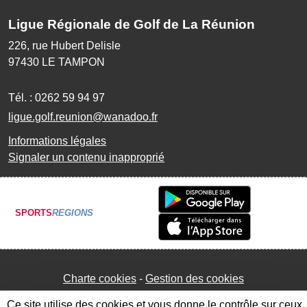
Ligue Régionale de Golf de La Réunion
226, rue Hubert Delisle
97430
LE TAMPON
Tél. :
0262 59 94 97
ligue.golf.reunion@wanadoo.fr
Informations légales
Signaler un contenu inapproprié
SPORTS
REGIONS
Charte cookies
Gestion des cookies
Ce site utilise des cookies et vous donne le contrôle sur ceux