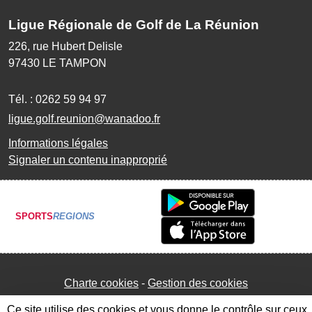
Ligue Régionale de Golf de La Réunion
226, rue Hubert Delisle
97430
LE TAMPON
Tél. :
0262 59 94 97
ligue.golf.reunion@wanadoo.fr
Informations légales
Signaler un contenu inapproprié
SPORTS
REGIONS
Charte cookies
Gestion des cookies
Ce site utilise des cookies et vous donne le contrôle sur ceux