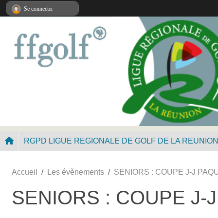
Panneau de gestion des cookies
Se connecter
RGPD LIGUE REGIONALE DE GOLF DE LA REUNIO
Accueil
Les évènements
SENIORS : COUPE J-J PAQ
SENIORS : COUPE J-